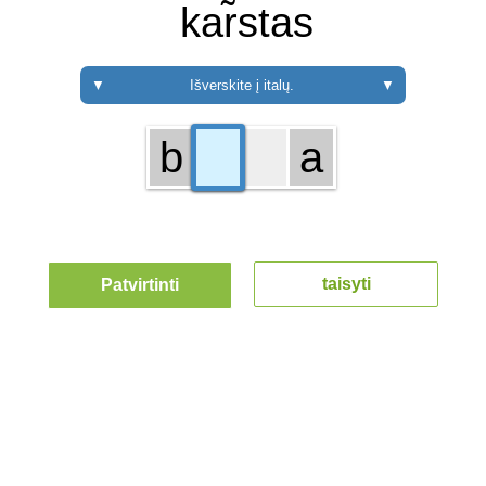
kar̃stas
▼
Išverskite į italų.
▼