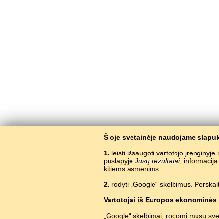
Šioje svetainėje naudojame slapuk
1.
leisti išsaugoti vartotojo įrenginyj
puslapyje
Jūsų rezultatai
; informacij
kitiems asmenims.
2.
rodyti „Google“ skelbimus. Perskait
Vartotojai
iš
Europos ekonominės 
„Google“ skelbimai, rodomi mūsų sve