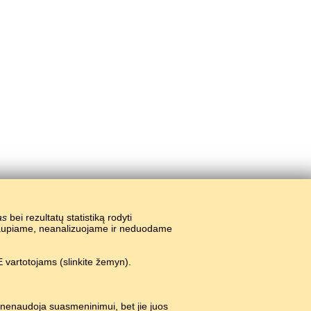
as
bei rezultatų statistiką rodyti
nekaupiame, neanalizuojame ir neduodame
 vartotojams (slinkite žemyn).
 nenaudoja suasmeninimui, bet jie juos