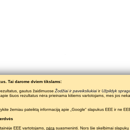
us. Tai darome dviem tikslams:
Copyright © 2015–2025 BALTOSLAV.
Visos teisės saugomos.
e rezultatus, gautus žaidimuose
Žodžiai ir paveiksliukiai
ir
Užpildyk sprag
a apie šiuos rezultatus nėra prieinama kitiems vartotojams, mes jos 
ykite žemiau pateiktą informaciją apie „Google“ slapukus EEE ir ne EEE
erdvės
tainėje EEE vartotojams,
nėra
suasmeninti. Nors šie skelbimai slapukų