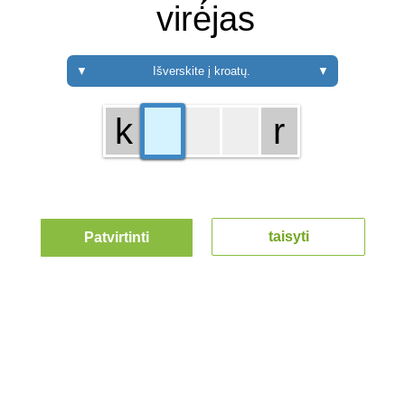
virė́jas
▼
Išverskite į kroatų.
▼