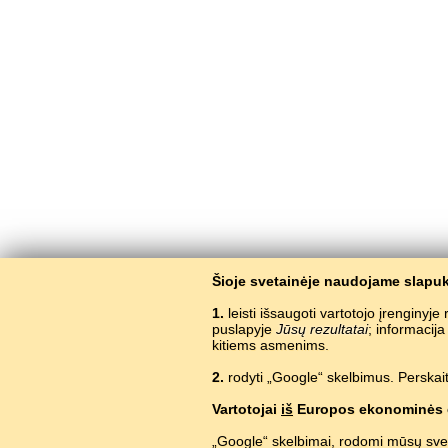
Šioje svetainėje naudojame slapuk
1.
leisti išsaugoti vartotojo įrenginyj
puslapyje
Jūsų rezultatai
; informacij
kitiems asmenims.
2.
rodyti „Google“ skelbimus. Perskait
Vartotojai
iš
Europos ekonominės 
„Google“ skelbimai, rodomi mūsų sve