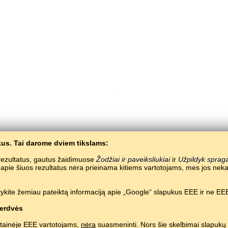
us. Tai darome dviem tikslams:
Copyright © 2015–2025 BALTOSLAV.
Visos teisės saugomos.
e rezultatus, gautus žaidimuose
Žodžiai ir paveiksliukiai
ir
Užpildyk sprag
a apie šiuos rezultatus nėra prieinama kitiems vartotojams, mes jos 
ykite žemiau pateiktą informaciją apie „Google“ slapukus EEE ir ne EEE
erdvės
tainėje EEE vartotojams,
nėra
suasmeninti. Nors šie skelbimai slapukų