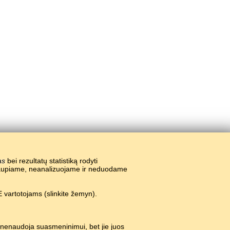
as
bei rezultatų statistiką rodyti
nekaupiame, neanalizuojame ir neduodame
 vartotojams (slinkite žemyn).
 nenaudoja suasmeninimui, bet jie juos