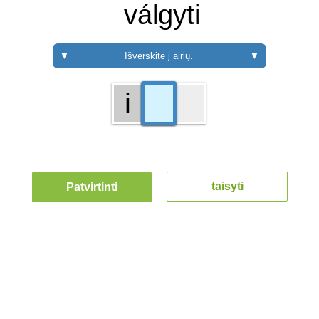
válgyti
▼
Išverskite į airių.
▼