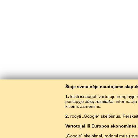
Šioje svetainėje naudojame slapuk
1.
leisti išsaugoti vartotojo įrenginyj
puslapyje
Jūsų rezultatai
; informacij
kitiems asmenims.
2.
rodyti „Google“ skelbimus. Perskait
Vartotojai
iš
Europos ekonominės 
„Google“ skelbimai, rodomi mūsų sve