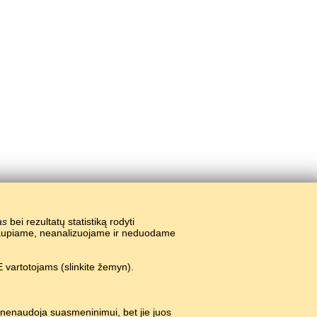
as
bei rezultatų statistiką rodyti
nekaupiame, neanalizuojame ir neduodame
 vartotojams (slinkite žemyn).
 nenaudoja suasmeninimui, bet jie juos