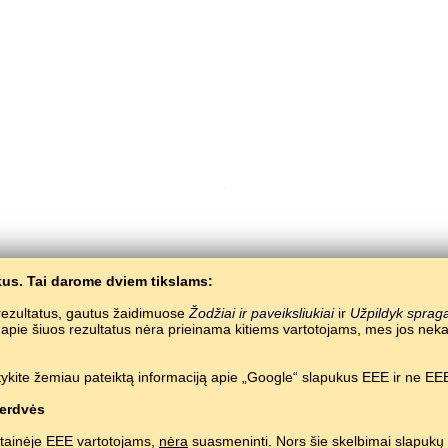
us. Tai darome dviem tikslams:
Copyright © 2015–2025 BALTOSLAV.
Visos teisės saugomos.
e rezultatus, gautus žaidimuose
Žodžiai ir paveiksliukiai
ir
Užpildyk sprag
a apie šiuos rezultatus nėra prieinama kitiems vartotojams, mes jos 
ykite žemiau pateiktą informaciją apie „Google“ slapukus EEE ir ne EEE
erdvės
tainėje EEE vartotojams,
nėra
suasmeninti. Nors šie skelbimai slapukų