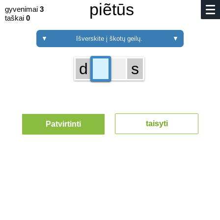
piẽtūs
gyvenimai
3
taškai
0
▼
Išverskite į škotų geilų.
▼