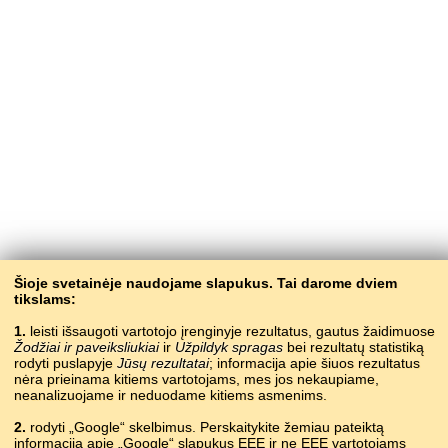
Šioje svetainėje naudojame slapukus. Tai darome dviem
tikslams:
1.
leisti išsaugoti vartotojo įrenginyje rezultatus, gautus žaidimuose
Žodžiai ir paveiksliukiai
ir
Užpildyk spragas
bei rezultatų statistiką
rodyti puslapyje
Jūsų rezultatai
; informacija apie šiuos rezultatus
nėra prieinama kitiems vartotojams, mes jos nekaupiame,
neanalizuojame ir neduodame kitiems asmenims.
2.
rodyti „Google“ skelbimus. Perskaitykite žemiau pateiktą
informaciją apie „Google“ slapukus EEE ir ne EEE vartotojams