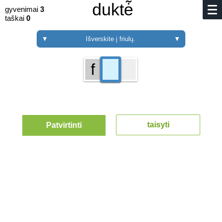
duktė̃
gyvenimai
3
taškai
0
▼
Išverskite į friulų.
▼