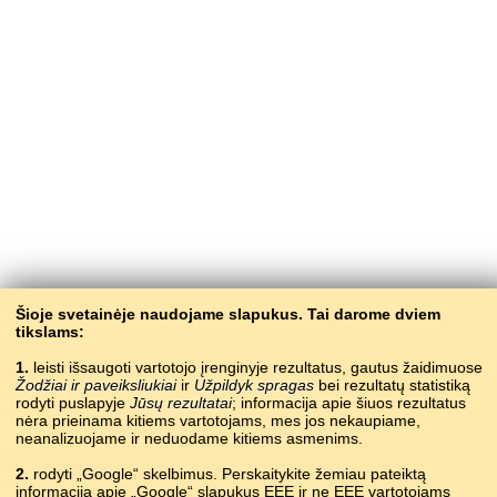
Šioje svetainėje naudojame slapukus. Tai darome dviem
tikslams:
1.
leisti išsaugoti vartotojo įrenginyje rezultatus, gautus žaidimuose
Žodžiai ir paveiksliukiai
ir
Užpildyk spragas
bei rezultatų statistiką
rodyti puslapyje
Jūsų rezultatai
; informacija apie šiuos rezultatus
nėra prieinama kitiems vartotojams, mes jos nekaupiame,
neanalizuojame ir neduodame kitiems asmenims.
2.
rodyti „Google“ skelbimus. Perskaitykite žemiau pateiktą
informaciją apie „Google“ slapukus EEE ir ne EEE vartotojams