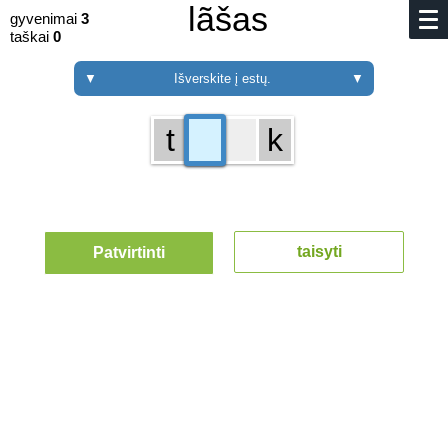
lãšas
gyvenimai
3
taškai
0
▼
Išverskite į estų.
▼