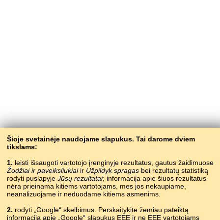
Šioje svetainėje naudojame slapukus. Tai darome dviem
tikslams:
1.
leisti išsaugoti vartotojo įrenginyje rezultatus, gautus žaidimuose
Žodžiai ir paveiksliukiai
ir
Užpildyk spragas
bei rezultatų statistiką
rodyti puslapyje
Jūsų rezultatai
; informacija apie šiuos rezultatus
nėra prieinama kitiems vartotojams, mes jos nekaupiame,
neanalizuojame ir neduodame kitiems asmenims.
2.
rodyti „Google“ skelbimus. Perskaitykite žemiau pateiktą
informaciją apie „Google“ slapukus EEE ir ne EEE vartotojams