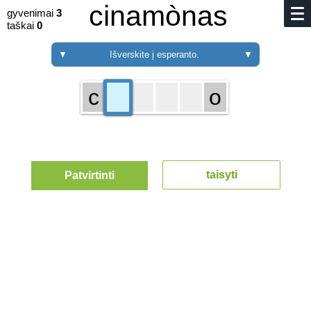
cinamònas
gyvenimai
3
taškai
0
▼
Išverskite į esperanto.
▼