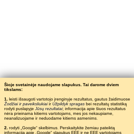
Šioje svetainėje naudojame slapukus. Tai darome dviem
tikslams:
1.
leisti išsaugoti vartotojo įrenginyje rezultatus, gautus žaidimuose
Žodžiai ir paveiksliukiai
ir
Užpildyk spragas
bei rezultatų statistiką
rodyti puslapyje
Jūsų rezultatai
; informacija apie šiuos rezultatus
nėra prieinama kitiems vartotojams, mes jos nekaupiame,
neanalizuojame ir neduodame kitiems asmenims.
2.
rodyti „Google“ skelbimus. Perskaitykite žemiau pateiktą
informaciją apie „Google“ slapukus EEE ir ne EEE vartotojams