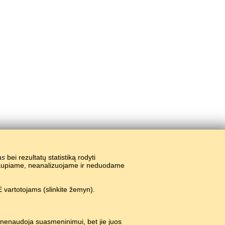
as
bei rezultatų statistiką rodyti
nekaupiame, neanalizuojame ir neduodame
 vartotojams (slinkite žemyn).
 nenaudoja suasmeninimui, bet jie juos