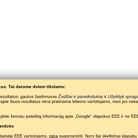
us. Tai darome dviem tikslams:
Copyright © 2015–2025 BALTOSLAV.
Visos teisės saugomos.
e rezultatus, gautus žaidimuose
Žodžiai ir paveiksliukiai
ir
Užpildyk sprag
a apie šiuos rezultatus nėra prieinama kitiems vartotojams, mes jos 
ykite žemiau pateiktą informaciją apie „Google“ slapukus EEE ir ne EEE
erdvės
tainėje EEE vartotojams,
nėra
suasmeninti. Nors šie skelbimai slapukų