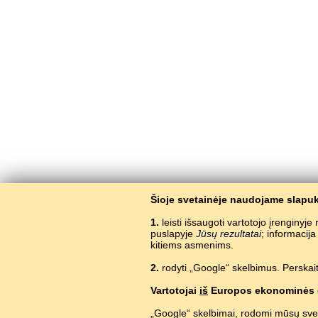
Šioje svetainėje naudojame slapuk
1.
leisti išsaugoti vartotojo įrenginyj
puslapyje
Jūsų rezultatai
; informacij
kitiems asmenims.
2.
rodyti „Google“ skelbimus. Perskait
Vartotojai
iš
Europos ekonominės 
„Google“ skelbimai, rodomi mūsų sve