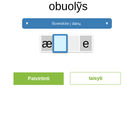
obuolỹs
▼
Išverskite į danų.
▼