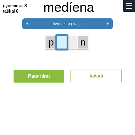
medíena
gyvenimai
3
taškai
0
▼
Išverskite į valų.
▼