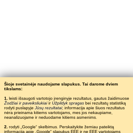
Šioje svetainėje naudojame slapukus. Tai darome dviem
tikslams:
1.
leisti išsaugoti vartotojo įrenginyje rezultatus, gautus žaidimuose
Žodžiai ir paveiksliukiai
ir
Užpildyk spragas
bei rezultatų statistiką
rodyti puslapyje
Jūsų rezultatai
; informacija apie šiuos rezultatus
nėra prieinama kitiems vartotojams, mes jos nekaupiame,
neanalizuojame ir neduodame kitiems asmenims.
2.
rodyti „Google“ skelbimus. Perskaitykite žemiau pateiktą
informaciją apie „Google“ slapukus EEE ir ne EEE vartotojams