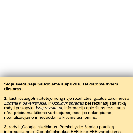
Šioje svetainėje naudojame slapukus. Tai darome dviem
tikslams:
1.
leisti išsaugoti vartotojo įrenginyje rezultatus, gautus žaidimuose
Žodžiai ir paveiksliukiai
ir
Užpildyk spragas
bei rezultatų statistiką
rodyti puslapyje
Jūsų rezultatai
; informacija apie šiuos rezultatus
nėra prieinama kitiems vartotojams, mes jos nekaupiame,
neanalizuojame ir neduodame kitiems asmenims.
2.
rodyti „Google“ skelbimus. Perskaitykite žemiau pateiktą
informaciją apie „Google“ slapukus EEE ir ne EEE vartotojams