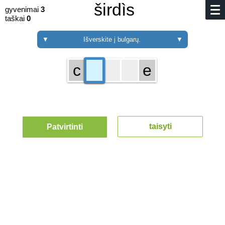
širdìs
gyvenimai
3
taškai
0
▼
Išverskite į bulgarų.
▼