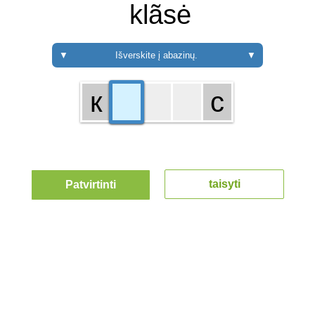
klãsė
▼
Išverskite į abazinų.
▼