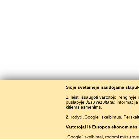
Šioje svetainėje naudojame slapuk
1.
leisti išsaugoti vartotojo įrenginyj
puslapyje
Jūsų rezultatai
; informacij
kitiems asmenims.
2.
rodyti „Google“ skelbimus. Perskait
Vartotojai
iš
Europos ekonominės 
„Google“ skelbimai, rodomi mūsų sve