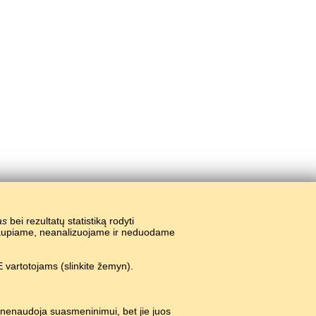
as
bei rezultatų statistiką rodyti
nekaupiame, neanalizuojame ir neduodame
 vartotojams (slinkite žemyn).
 nenaudoja suasmeninimui, bet jie juos