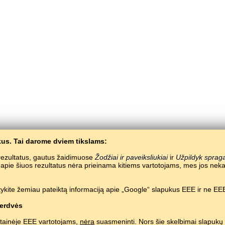
us. Tai darome dviem tikslams:
Copyright © 2015–2025 BALTOSLAV.
Visos teisės saugomos.
e rezultatus, gautus žaidimuose
Žodžiai ir paveiksliukiai
ir
Užpildyk sprag
a apie šiuos rezultatus nėra prieinama kitiems vartotojams, mes jos 
ykite žemiau pateiktą informaciją apie „Google“ slapukus EEE ir ne EEE
erdvės
tainėje EEE vartotojams,
nėra
suasmeninti. Nors šie skelbimai slapukų