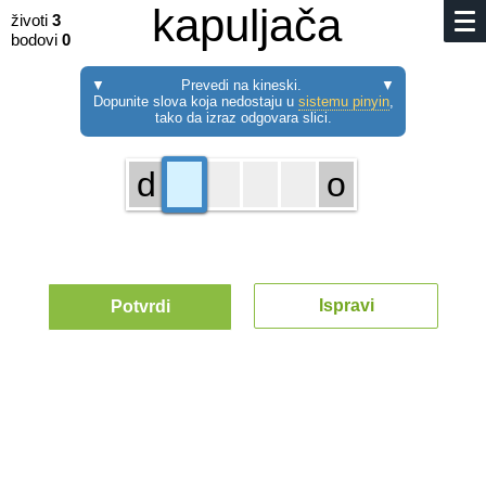
kapuljača
životi
3
bodovi
0
▼
Prevedi na kineski.
▼
Dopunite slova koja nedostaju u
sistemu pinyin
,
tako da izraz odgovara slici.