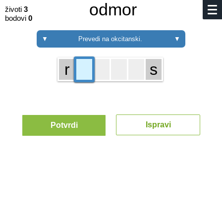
odmor
životi
3
bodovi
0
▼
Prevedi na okcitanski.
▼