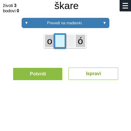
škare
životi
3
bodovi
0
▼
Prevedi na mađarski.
▼