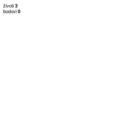
životi
3
bodovi
0