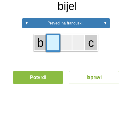
bijel
▼
Prevedi na francuski.
▼