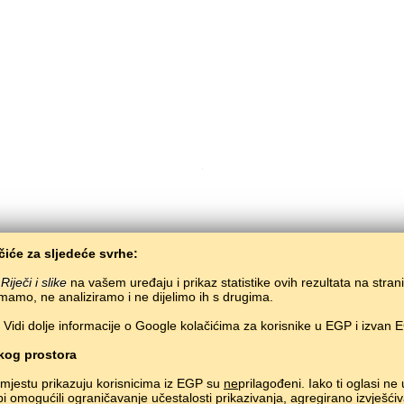
iće za sljedeće svrhe:
Copyright © 2015–2025 BALTOSLAV.
Sva prava pridržana.
i
Riječi i slike
na vašem uređaju i prikaz statistike ovih rezultata na stran
mamo, ne analiziramo i ne dijelimo ih s drugima.
Vidi dolje informacije o Google kolačićima za korisnike u EGP i izvan 
og prostora
mjestu prikazuju korisnicima iz EGP su
ne
prilagođeni. Iako ti oglasi ne
bi omogućili ograničavanje učestalosti prikazivanja, agregirano izvješćiv