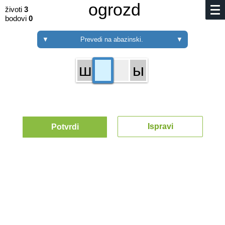
ogrozd
životi
3
bodovi
0
▼
Prevedi na abazinski.
▼