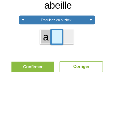
abeille
▼
Traduisez en ouzbek.
▼