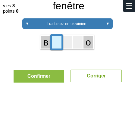
fenêtre
vies
3
points
0
▼
Traduisez en ukrainien.
▼