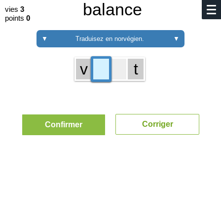
balance
vies
3
points
0
▼
Traduisez en norvégien.
▼