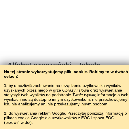
Alfabet czeczeński – tabela
Na tej stronie wykorzystujemy pliki сookie. Robimy to w dwóch
transliteracji
celach:
1
1.
by umożliwić zachowanie na urządzeniu użytkownika wyników
uzyskanych przez niego w grze
Obrazy i słowa
oraz wyświetlanie
statystyk tych wyników na podstronie
Twoje wyniki
; informacje o tych
wynikach nie są dostępne innym użytkownikom, nie przechowujemy
ich, nie analizujemy ani nie przekazujemy innym osobom;
2.
do wyświetlania reklam Google. Przeczytaj poniższą informację o
plikach cookie Google dla użytkowników z EOG i spoza EOG
Copyright © 2015–2025 BALTOSLAV.
(przewiń w dół).
Wszelkie prawa zastrzeżone.