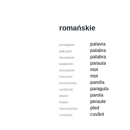
romańskie
palavra
portugalski
palabra
galicyjski
palabra
hiszpański
paraula
kataloński
mot
oksytański
mot
francuski
parolla
korsykański
paragula
sardyński
parola
włoski
peraule
friulski
pled
retoromański
cuvânt
rumuński