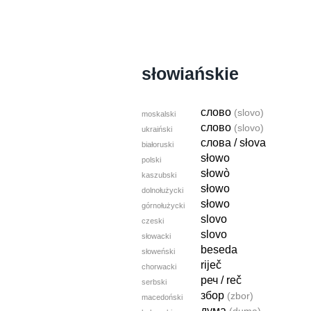
słowiańskie
слово
(slovo)
moskalski
слово
(slovo)
ukraiński
слова / słova
białoruski
słowo
polski
słowò
kaszubski
słowo
dolnołużycki
słowo
górnołużycki
slovo
czeski
slovo
słowacki
beseda
słoweński
riječ
chorwacki
реч / reč
serbski
збор
(zbor)
macedoński
дума