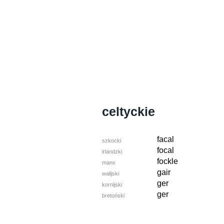
celtyckie
facal
szkocki
focal
irlandzki
fockle
manx
gair
walijski
ger
kornijski
ger
bretoński