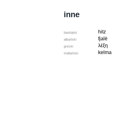
inne
hitz
baskijski
fjalë
albański
λέξη
grecki
kelma
maltański