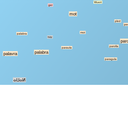
Wuert
ger
mot
pled
pe
mot
palabra
hitz
par
parolla
paraula
palabra
palavra
paragula
ⴰⵡⴰⵍ