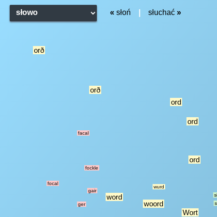
«
słoń
|
słuchać
»
orð
orð
ord
ord
facal
ord
fockle
focal
wurd
gair
s
word
woord
s
ger
Wort