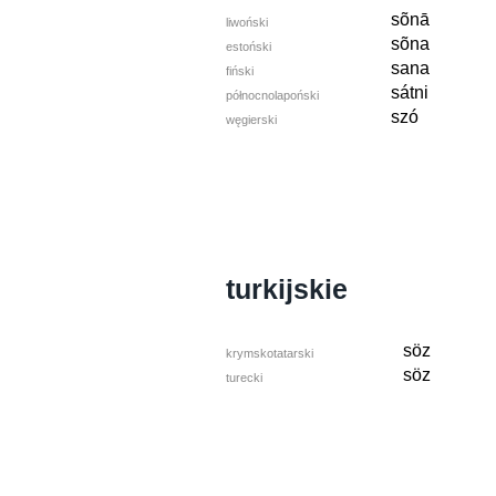
sõnā
liwoński
sõna
estoński
sana
fiński
sátni
północno­la­poń­ski
szó
węgierski
turkijskie
söz
krymskotatarski
söz
turecki