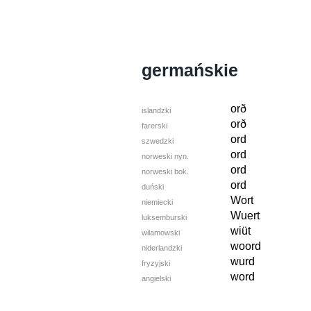
germańskie
orð
islandzki
orð
farerski
ord
szwedzki
ord
norweski nyn.
ord
norweski bok.
ord
duński
Wort
niemiecki
Wuert
luksemburski
wiüt
wilamowski
woord
niderlandzki
wurd
fryzyjski
word
angielski