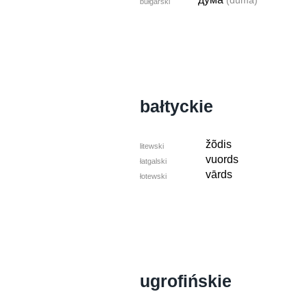
(duma)
bułgarski
bałtyckie
žõdis
litewski
vuords
łatgalski
vārds
łotewski
ugrofińskie