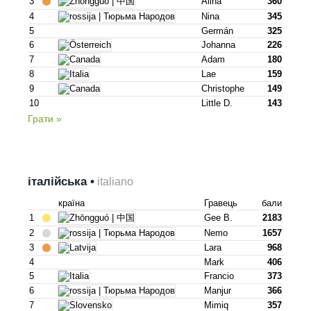
3
Alina
360
4
Nina
345
5
Germán
325
6
Johanna
226
7
Adam
180
8
Lae
159
9
Christophe
149
10
Little D.
143
Грати »
італійська •
italiano
країна
Гравець
бали
1
Gee B.
2183
2
Nemo
1657
3
Lara
968
4
Mark
406
5
Francio
373
6
Manjur
366
7
Mimiq
357