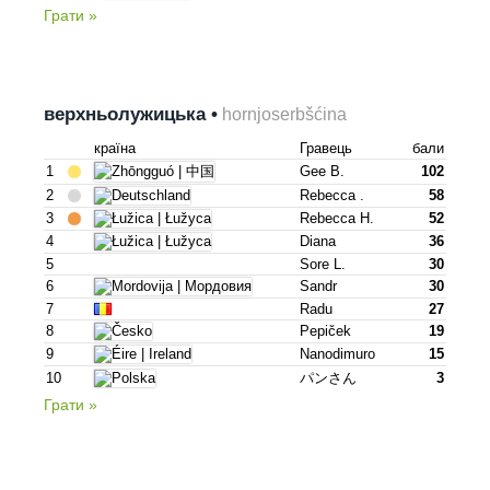
Грати »
верхньолужицька •
hornjoserbšćina
країна
Гравець
бали
1
Gee B.
102
2
Rebecca .
58
3
Rebecca H.
52
4
Diana
36
5
Sore L.
30
6
Sandr
30
7
Radu
27
8
Pepiček
19
9
Nanodimuro
15
10
パンさん
3
Грати »