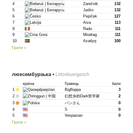
4
Zarečnik
132
5
Jaśko
132
6
Pepiček
127
7
Aiva
113
8
Radu
111
9
Miodrag
111
10
Azatlyq
100
Грати »
люксембурзька •
Lëtzebuergesch
країна
Гравець
бали
1
Bigfloppa
3
2
幻想乡的dark哲学家
2
3
パンさん
0
4
S
0
5
Vespasian
0
Грати »