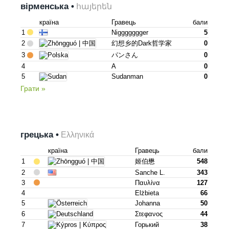
вірменська •
հայերեն
країна
Гравець
бали
1
Niggggggger
5
2
幻想乡的dark哲学家
0
3
パンさん
0
4
A
0
5
Sudanman
0
Грати »
грецька •
Ελληνικά
країна
Гравець
бали
1
姬伯懋
548
2
Sanche L.
343
3
Παυλίνα
127
4
Elżbieta
66
5
Johanna
50
6
Στεφανος
44
7
Горький
38