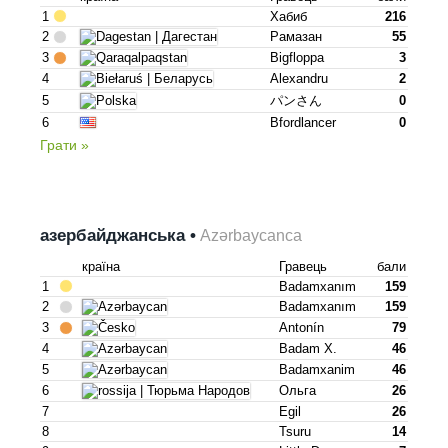
1
Хабиб
216
2
Рамазан
55
3
Bigfloppa
3
4
Alexandru
2
5
パンさん
0
6
Bfordlancer
0
Грати »
азербайджанська •
Azərbaycanca
країна
Гравець
бали
1
Badamxanım
159
2
Badamxanım
159
3
Antonín
79
4
Badam X.
46
5
Badamxanim
46
6
Ольга
26
7
Egil
26
8
Tsuru
14