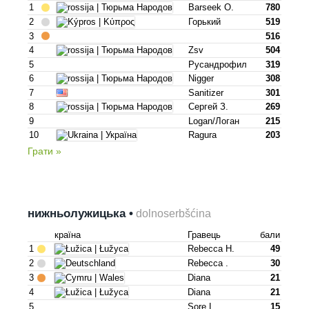
1
Barseek O.
780
2
Горький
519
3
516
4
Zsv
504
5
Русандрофил
319
6
Nigger
308
7
Sanitizer
301
8
Сергей З.
269
9
Logan/логан
215
10
Ragura
203
Грати »
нижньолужицька •
dolnoserbšćina
країна
Гравець
бали
1
Rebecca H.
49
2
Rebecca .
30
3
Diana
21
4
Diana
21
5
Sore L.
15