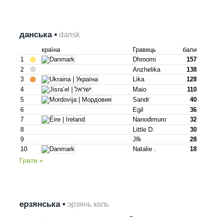
данська •
dansk
країна
Гравець
бали
1
Dhroomi
157
2
Anzhelika
138
3
Lika
128
4
Maio
110
5
Sandr
40
6
Egil
36
7
Nanodimuro
32
8
Little D.
30
9
Jfk
28
10
Natalie .
18
Грати »
ерзянська •
эрзянь кель