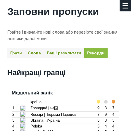
Заповни пропуски
Грайте і вивчайте нові слова або перевірте свої знання
лексики даної мови.
Грати
Слова
Ваші результати
Рекорди
Найкращі гравці
Медальний залік
країна
1
Zhōngguó | 中国
9
3
7
2
Rossija | Тюрьма Народов
7
9
4
3
Ukraina | Украïна
5
3
3
4
Polska
3
4
4