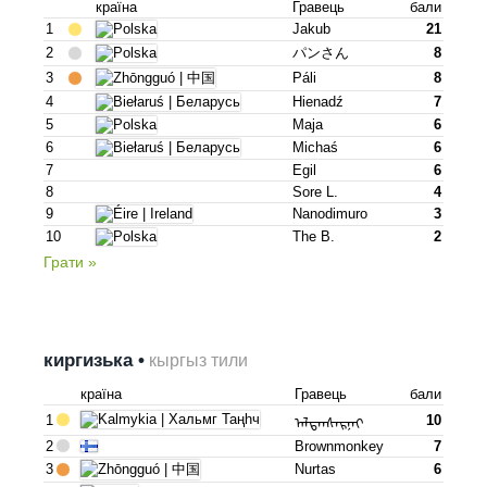
країна
Гравець
бали
1
Jakub
21
2
パンさん
8
3
Páli
8
4
Hienadź
7
5
Maja
6
6
Michaś
6
7
Egil
6
8
Sore L.
4
9
Nanodimuro
3
10
The B.
2
Грати »
киргизька •
кыргыз тили
країна
Гравець
бали
1
10
ᠠᠯᠲᠠᠨᠰᠠᠷᠨᠠᠢ
2
Brownmonkey
7
3
Nurtas
6