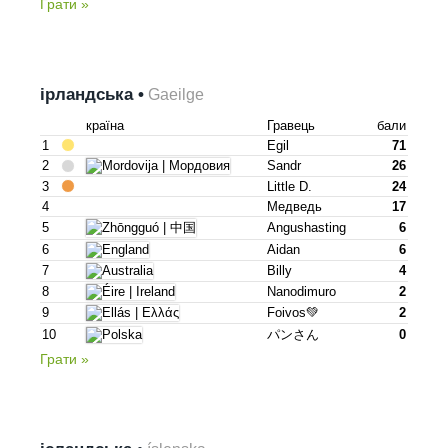
Грати »
ірландська •
Gaeilge
країна
Гравець
бали
1
Egil
71
2
Sandr
26
3
Little D.
24
4
Медведь
17
5
Angushasting
6
6
Aidan
6
7
Billy
4
8
Nanodimuro
2
9
Foivos💚
2
10
パンさん
0
Грати »