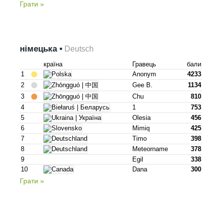
Грати »
німецька •
Deutsch
країна
Гравець
бали
1
Anonym
4233
2
Gee B.
1134
3
Chu
810
4
1
753
5
Olesia
456
6
Mimiq
425
7
Timo
398
8
Meteorname
378
9
Egil
338
10
Dana
300
Грати »