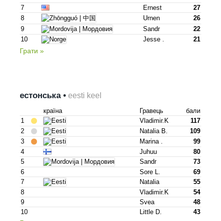
7
Ernest
27
8
Urnen
26
9
Sandr
22
10
Jesse .
21
Грати »
естонська •
eesti keel
країна
Гравець
бали
1
Vladimir.k
117
2
Natalia B.
109
3
Marina .
99
4
Juhuu
80
5
Sandr
73
6
Sore L.
69
7
Natalia
55
8
Vladimir.k
54
9
Svea
48
10
Little D.
43