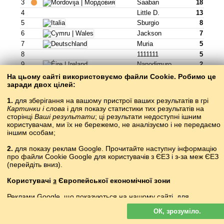
3
Saaban
18
4
Little D.
13
5
Sburgio
8
6
Jackson
7
7
Muria
5
8
1111111
5
9
Nanodimuro
2
10
Hh
2
На цьому сайті використовуємо файли Cookie. Робимо це
заради двох цілей:
Грати »
1.
для зберігання на вашому пристрої ваших результатів в грі
Картинки і слова
і для показу статистики тих результатів на
сторінці
Ваші результати
; ці результати недоступні ішним
користувачам, ми їх не бережемо, не аналізуємо і не передаємо
осетинська •
ирон æвзаг
іншим особам;
країна
Гравець
бали
2.
для показу реклам Google. Прочитайте наступну інформацію
про файли Cookie Google для користувачів з ЄЕЗ і з-за меж ЄЕЗ
1
София
28
(перейдіть вниз).
2
Sexking
26
3
Bigfloppa
3
Користувачі
з
Європейської економічної зони
4
パンさん
0
Реклами Google, що показуються на нашому сайті, для
5
Slave
0
користувачів з ЄЕЗ
не
персоналізуються. У такій рекламі файли
6
Slave (.
0
ОК, зрозуміло.
cookie не використовуються для персоналізації оголошень, але
служать для обмеження частоти показів, підготовки зведених
Грати »