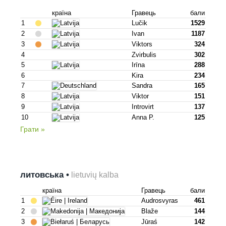
країна
Гравець
бали
1
Lučik
1529
2
Ivan
1187
3
Viktors
324
4
Zvirbulis
302
5
Irīna
288
6
Kira
234
7
Sandra
165
8
Viktor
151
9
Introvirt
137
10
Anna P.
125
Грати »
литовська •
lietuvių kalba
країна
Гравець
бали
1
Audrosvyras
461
2
Blaže
144
3
Jūraś
142