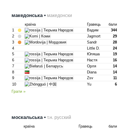
македонська •
македонски
країна
Гравець
бали
1
Вадим
344
2
Jagmort
29
3
Sandr
28
4
Little D.
24
5
Юляша
19
6
Настя
16
7
Орля
14
8
Diana
14
9
Zsv
11
10
Yu
6
Грати »
москальська •
т.н. русский
країна
Гравець
бали