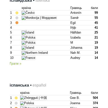
ісландська •
íslenska
країна
Гравець
бали
1
Antonín
99
2
Sandr
55
3
Egil
45
4
Þþþ
41
5
Hálfdan
25
6
Izabela
21
7
M
19
8
Jóhanna
19
9
Nah M.
14
10
Audrey
14
Грати »
іспанська •
español
країна
Гравець
бали
1
Gee B.
504
2
Joanna
374