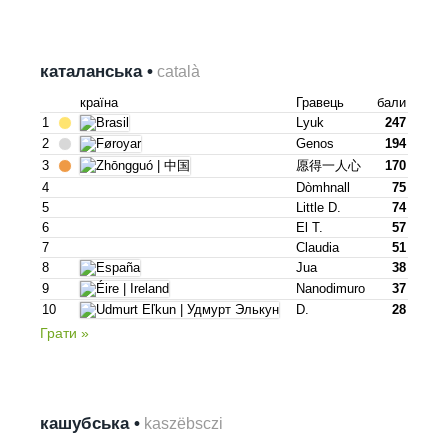
каталанська •
català
країна
Гравець
бали
1
Lyuk
247
2
Genos
194
3
愿得一人心
170
4
Dòmhnall
75
5
Little D.
74
6
El T.
57
7
Claudia
51
8
Jua
38
9
Nanodimuro
37
10
D.
28
Грати »
кашубська •
kaszëbsczi