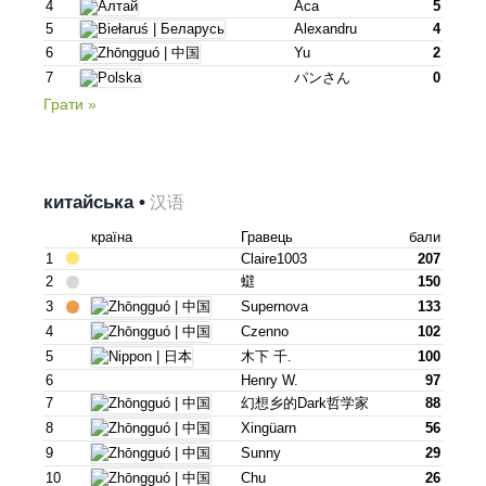
4
Аса
5
5
Alexandru
4
6
Yu
2
7
パンさん
0
Грати »
китайська •
汉语
країна
Гравець
бали
1
Claire1003
207
2
䗴
150
3
Supernova
133
4
Czenno
102
5
木下 千.
100
6
Henry W.
97
7
幻想乡的dark哲学家
88
8
Xingüarn
56
9
Sunny
29
10
Chu
26