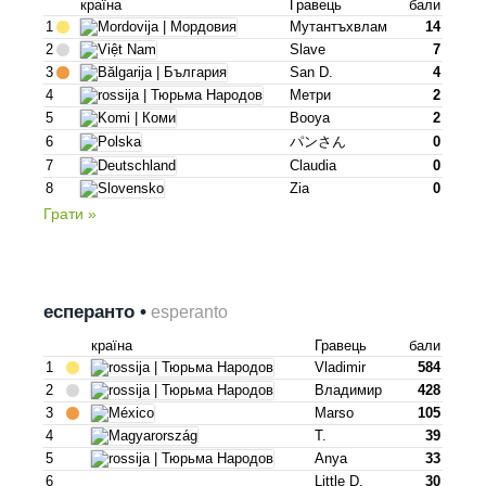
країна
Гравець
бали
1
Мутантъхвлам
14
2
Slave
7
3
San D.
4
4
Метри
2
5
Booya
2
6
パンさん
0
7
Claudia
0
8
Zia
0
Грати »
есперанто •
esperanto
країна
Гравець
бали
1
Vladimir
584
2
Владимир
428
3
Marso
105
4
T.
39
5
Anya
33
6
Little D.
30