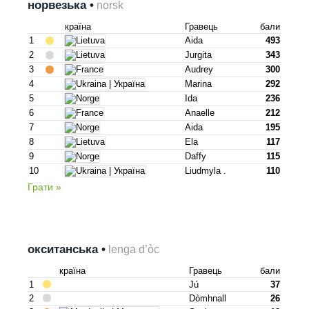
норвезька •
norsk
країна
Гравець
бали
1
Aida
493
2
Jurgita
343
3
Audrey
300
4
Marina
292
5
Ida
236
6
Anaelle
212
7
Aida
195
8
Ela
117
9
Daffy
115
10
Liudmyla .
110
Грати »
окситанська •
lenga d’òc
країна
Гравець
бали
1
Jú
37
2
Dòmhnall
26