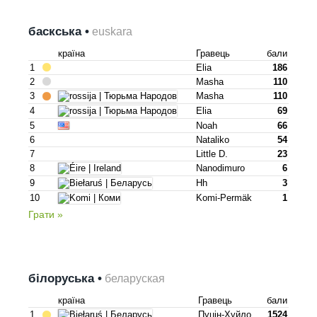
баскська •
euskara
країна
Гравець
бали
1
Elia
186
2
Masha
110
3
Masha
110
4
Elia
69
5
Noah
66
6
Nataliko
54
7
Little D.
23
8
Nanodimuro
6
9
Hh
3
10
Komi-Permäk
1
Грати »
білоруська •
беларуская
країна
Гравець
бали
1
Пуцін-Хуйло
1524