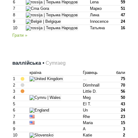
6
Lena
59
7
Марко
51
8
Лина
47
9
Innocence
24
10
Татьяна
16
Грати »
валлійська •
Cymraeg
країна
Гравець
бали
1
...
75
2
Dòmhnall
70
3
Little D.
56
4
Meg
50
5
El T.
43
6
Un
24
7
Rhe
23
8
Maria
15
9
A
3
10
Katie
2