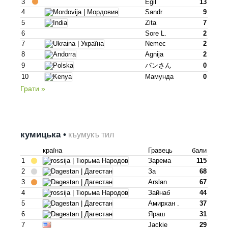
3
Egil
13
4
Sandr
9
5
Zita
7
6
Sore L.
2
7
Nemec
2
8
Agnija
2
9
パンさん
0
10
Мамунда
0
Грати »
кумицька •
къумукъ тил
країна
Гравець
бали
1
Зарема
115
2
За
68
3
Arslan
67
4
Зайнаб
44
5
Амирхан .
37
6
Яраш
31
7
Jackie
29