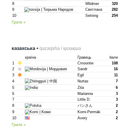
8
Wlidmer
320
9
Светлана
282
10
Setning
254
Грати »
казахська •
qazaqsha / қазақша
країна
Гравець
бали
1
Cmoontie
108
2
Sandr
16
3
Egil
11
4
Nurtas
7
5
Zita
6
6
Marianna
3
7
Little D.
3
8
パンさん
2
9
Komi-Permäk
2
10
Avery
2
Грати »