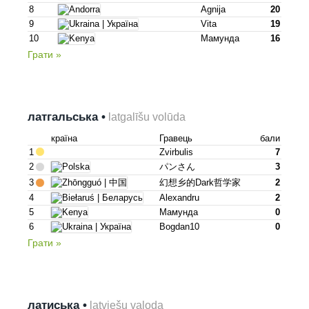
8
Agnija
20
9
Vita
19
10
Мамунда
16
Грати »
латгальська •
latgalīšu volūda
країна
Гравець
бали
1
Zvirbulis
7
2
パンさん
3
3
幻想乡的dark哲学家
2
4
Alexandru
2
5
Мамунда
0
6
Bogdan10
0
Грати »
латиська •
latviešu valoda