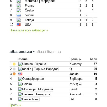
5
Mordovija | Мордовия
2
5
3
6
France
2
2
1
7
Česko
2
4
8
Suomi
1
2
9
Latvija
1
1
2
10
USA
1
1
1
Показати всю таблицю »
абазинська •
абаза бызшва
країна
Гравець
бали
1
Kvasovy
37
2
Q
25
3
Jackie
19
4
Bigfloppa
5
5
パンさん
3
6
Sandr
2
7
Alexandru
1
8
Dsl
0
Грати »