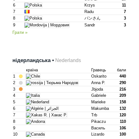
6
Krzys
11
7
Radu
7
8
パンさん
3
9
Sandr
3
Грати »
нідерландська •
Nederlands
країна
Гравець
бали
1
Oskarito
440
2
Anna P.
290
3
Jbjoda
216
4
Gabriele
209
5
Marieke
158
6
Makumba
132
7
Trb
120
8
Pikaczu
110
9
Василь
106
10
Lizardo
100