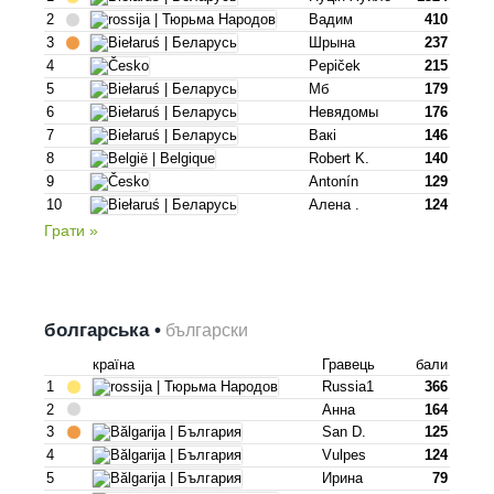
2
Вадим
410
3
Шрына
237
4
Pepiček
215
5
Мб
179
6
Невядомы
176
7
Вакі
146
8
Robert K.
140
9
Antonín
129
10
Алена .
124
Грати »
болгарська •
български
країна
Гравець
бали
1
Russia1
366
2
Анна
164
3
San D.
125
4
Vulpes
124
5
Ирина
79