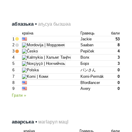
абхазька •
аҧсуа бызшәа
країна
Гравець
бали
1
Jackie
53
2
Saaban
8
3
Pepiček
4
4
Волк
3
5
Борз
3
6
パンさん
0
7
Komi-Permäk
0
8
Bfordlancer
0
9
Avery
0
Грати »
аварська •
магІарул мацІ
країна
Гравець
бали