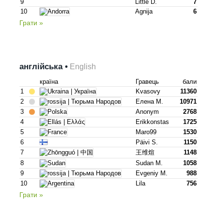
9
Little D.
7
10
Agnija
6
Грати »
англійська •
English
країна
Гравець
бали
1
Kvasovy
11360
2
Елена М.
10971
3
Anonym
2768
4
Erikkonstas
1725
5
Maro99
1530
6
Päivi S.
1150
7
王维煊
1148
8
Sudan M.
1058
9
Evgeniy M.
988
10
Lila
756
Грати »