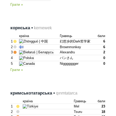
Грати »
корнська •
kernewek
країна
Гравець
бали
1
幻想乡的dark哲学家
6
2
Brownmonkey
6
3
Alexandru
2
4
パンさん
0
5
Niggggggger
0
Грати »
кримськотатарська •
qırımtatarca
країна
Гравець
бали
1
Mel
23
2
Tsuru
18