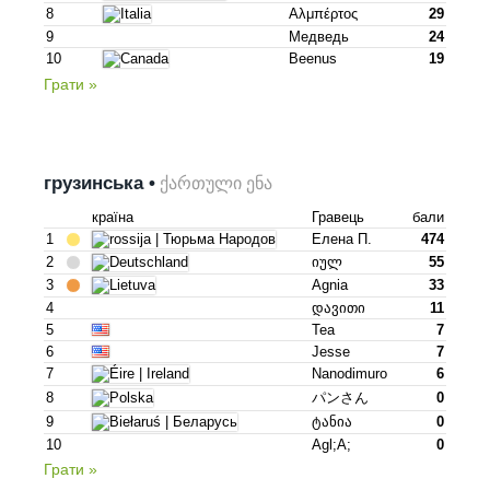
8
Αλμπέρτος
29
9
Медведь
24
10
Beenus
19
Грати »
грузинська •
ქართული ენა
країна
Гравець
бали
1
Елена П.
474
2
Იულ
55
3
Agnia
33
4
Დავითი
11
5
Tea
7
6
Jesse
7
7
Nanodimuro
6
8
パンさん
0
9
Ტანია
0
10
Agl;a;
0
Грати »