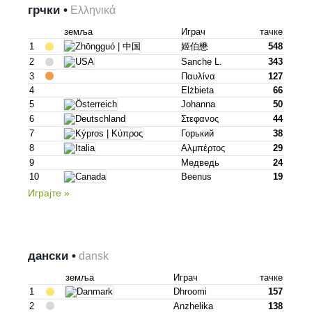
грчки •
Ελληνικά
земља
Играч
тачке
1
姬伯懋
548
2
Sanche L.
343
3
Παυλίνα
127
4
Elżbieta
66
5
Johanna
50
6
Στεφανος
44
7
Горький
38
8
Αλμπέρτος
29
9
Медведь
24
10
Beenus
19
Играјте »
дански •
dansk
земља
Играч
тачке
1
Dhroomi
157
2
Anzhelika
138