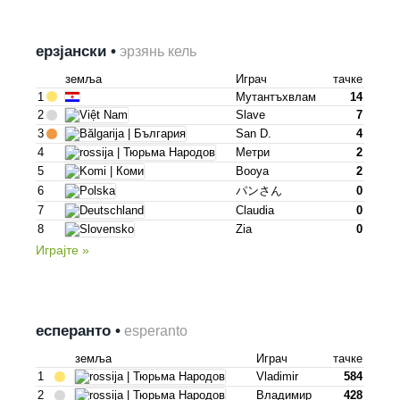
ерзјански •
эрзянь кель
земља
Играч
тачке
1
Мутантъхвлам
14
2
Slave
7
3
San D.
4
4
Метри
2
5
Booya
2
6
パンさん
0
7
Claudia
0
8
Zia
0
Играјте »
есперанто •
esperanto
земља
Играч
тачке
1
Vladimir
584
2
Владимир
428