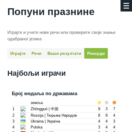
Попуни празнине
Играјте и учите нове речи или проверите своје знање
одабраног језика
Играјте
Речи
Ваши резултати
Рекорди
Најбољи играчи
Број медаља по државама
земља
1
Zhōngguó | 中国
9
3
7
2
Rossija | Тюрьма Народов
8
8
4
3
Ukraina | Украïна
4
4
3
4
Polska
3
4
4