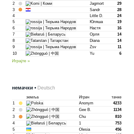
2
Jagmort
29
3
Sandr
28
4
Little D.
24
5
Юляша
19
6
Настя
16
7
Орля
14
8
Diana
14
9
Zsv
11
10
Yu
6
Играјте »
немачки •
Deutsch
земља
Играч
тачке
1
Anonym
4233
2
Gee B.
1134
3
Chu
810
4
1
753
5
Olesia
456