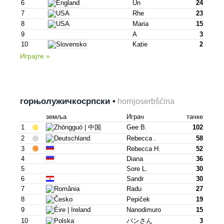
6
Un
24
7
Rhe
23
8
Maria
15
9
A
3
10
Katie
2
Играјте »
горњо­лужичкосрпски •
hornjoserbšćina
земља
Играч
тачке
1
Gee B.
102
2
Rebecca .
58
3
Rebecca H.
52
4
Diana
36
5
Sore L.
30
6
Sandr
30
7
Radu
27
8
Pepiček
19
9
Nanodimuro
15
10
パンさん
3