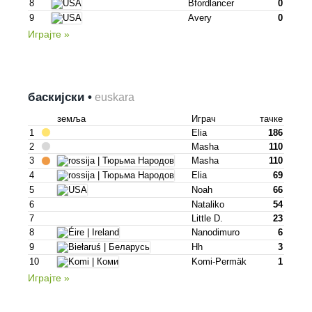
8
Bfordlancer
0
9
Avery
0
Играјте »
баскијски •
euskara
земља
Играч
тачке
1
Elia
186
2
Masha
110
3
Masha
110
4
Elia
69
5
Noah
66
6
Nataliko
54
7
Little D.
23
8
Nanodimuro
6
9
Hh
3
10
Komi-Permäk
1
Играјте »