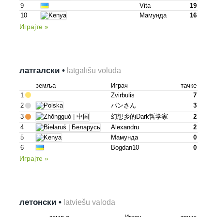
9
Vita
19
10
Мамунда
16
Играјте »
латгалски •
latgalīšu volūda
земља
Играч
тачке
1
Zvirbulis
7
2
パンさん
3
3
幻想乡的dark哲学家
2
4
Alexandru
2
5
Мамунда
0
6
Bogdan10
0
Играјте »
летонски •
latviešu valoda