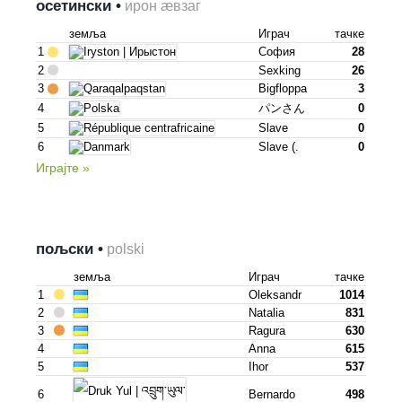
осетински •
ирон æвзаг
земља
Играч
тачке
1
София
28
2
Sexking
26
3
Bigfloppa
3
4
パンさん
0
5
Slave
0
6
Slave (.
0
Играјте »
пољски •
polski
земља
Играч
тачке
1
Oleksandr
1014
2
Natalia
831
3
Ragura
630
4
Anna
615
5
Ihor
537
6
Bernardo
498