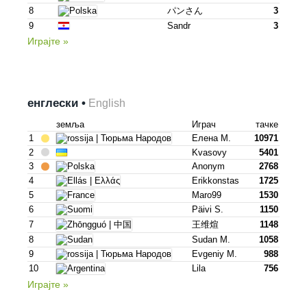
8
パンさん
3
9
Sandr
3
Играјте »
енглески •
English
земља
Играч
тачке
1
Елена М.
10971
2
Kvasovy
5401
3
Anonym
2768
4
Erikkonstas
1725
5
Maro99
1530
6
Päivi S.
1150
7
王维煊
1148
8
Sudan M.
1058
9
Evgeniy M.
988
10
Lila
756
Играјте »