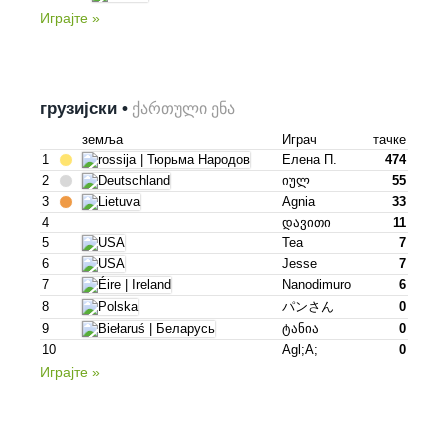
Играјте »
грузијски •
ქართული ენა
земља
Играч
тачке
1
Елена П.
474
2
Იულ
55
3
Agnia
33
4
Დავითი
11
5
Tea
7
6
Jesse
7
7
Nanodimuro
6
8
パンさん
0
9
Ტანია
0
10
Agl;a;
0
Играјте »