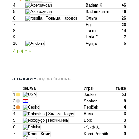
4
Badam X.
46
5
Badamxanim
46
6
Ольга
26
7
Egil
26
8
Tsuru
14
9
Little D.
7
10
Agnija
6
Играјте »
апхаски •
аҧсуа бызшәа
земља
Играч
тачке
1
Jackie
53
2
Saaban
8
3
Pepiček
4
4
Волк
3
5
Борз
3
6
パンさん
0
7
Komi-Permäk
0