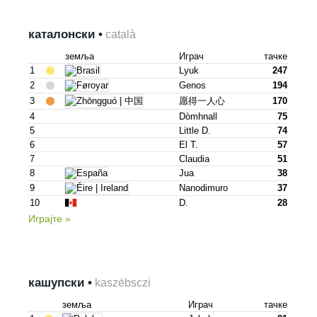
каталонски •
català
земља
Играч
тачке
1
Lyuk
247
2
Genos
194
3
愿得一人心
170
4
Dòmhnall
75
5
Little D.
74
6
El T.
57
7
Claudia
51
8
Jua
38
9
Nanodimuro
37
10
D.
28
Играјте »
кашупски •
kaszëbsczi
земља
Играч
тачке