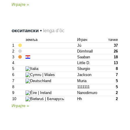
Играјте »
окситански •
lenga d’òc
земља
Играч
тачке
1
Jú
37
2
Dòmhnall
26
3
Saaban
18
4
Little D.
13
5
Sburgio
8
6
Jackson
7
7
Muria
5
8
1111111
5
9
Nanodimuro
2
10
Hh
2
Играјте »