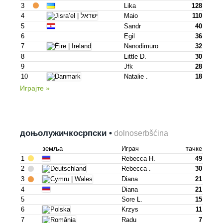
3
Lika
128
4
Maio
110
5
Sandr
40
6
Egil
36
7
Nanodimuro
32
8
Little D.
30
9
Jfk
28
10
Natalie .
18
Играјте »
доњо­лужичкосрпски •
dolnoserbšćina
земља
Играч
тачке
1
Rebecca H.
49
2
Rebecca .
30
3
Diana
21
4
Diana
21
5
Sore L.
15
6
Krzys
11
7
Radu
7