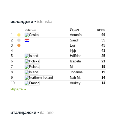
исландски •
íslenska
земља
Играч
тачке
1
Antonín
99
2
Sandr
55
3
Egil
45
4
Þþþ
41
5
Hálfdan
25
6
Izabela
21
7
M
19
8
Jóhanna
19
9
Nah M.
14
10
Audrey
14
Играјте »
италијански •
italiano