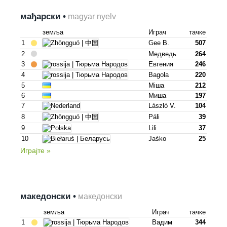
мађарски •
magyar nyelv
земља
Играч
тачке
1
Gee B.
507
2
Медведь
264
3
Евгения
246
4
Bagola
220
5
Mіша
212
6
Mиша
197
7
László V.
104
8
Páli
39
9
Lili
37
10
Jaśko
25
Играјте »
македонски •
македонски
земља
Играч
тачке
1
Вадим
344