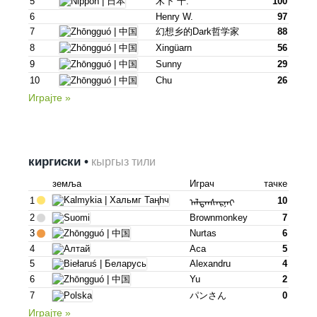
5
木下 千.
100
6
Henry W.
97
7
幻想乡的dark哲学家
88
8
Xingüarn
56
9
Sunny
29
10
Chu
26
Играјте »
киргиски •
кыргыз тили
земља
Играч
тачке
1
10
ᠠᠯᠲᠠᠨᠰᠠᠷᠨᠠᠢ
2
Brownmonkey
7
3
Nurtas
6
4
Аса
5
5
Alexandru
4
6
Yu
2
7
パンさん
0
Играјте »