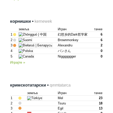
корнишки •
kernewek
земља
Играч
тачке
1
幻想乡的dark哲学家
6
2
Brownmonkey
6
3
Alexandru
2
4
パンさん
0
5
Niggggggger
0
Играјте »
кримскотатарски •
qırımtatarca
земља
Играч
тачке
1
Mel
23
2
Tsuru
18
3
Egil
13