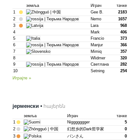
земља
Играч
тачке
1
Gee B.
2183
2
Nemo
1657
3
Lara
968
4
Mark
406
5
Francio
373
6
Manjur
366
7
Mimiq
357
8
Wlidmer
320
9
Светлана
282
10
Setning
254
Играјте »
јерменски •
հայերեն
земља
Играч
тачке
1
Niggggggger
5
2
幻想乡的dark哲学家
0
3
パンさん
0