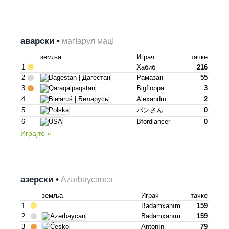
аварски •
магІарул мацІ
земља
Играч
тачке
1
Хабиб
216
2
Рамазан
55
3
Bigfloppa
3
4
Alexandru
2
5
パンさん
0
6
Bfordlancer
0
Играјте »
азерски •
Azərbaycanca
земља
Играч
тачке
1
Badamxanım
159
2
Badamxanım
159
3
Antonín
79