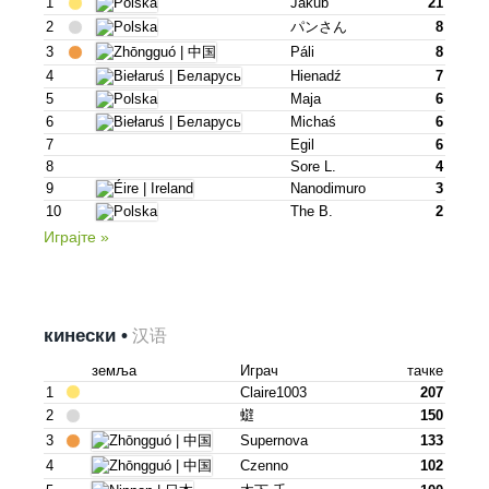
1
Jakub
21
2
パンさん
8
3
Páli
8
4
Hienadź
7
5
Maja
6
6
Michaś
6
7
Egil
6
8
Sore L.
4
9
Nanodimuro
3
10
The B.
2
Играјте »
кинески •
汉语
земља
Играч
тачке
1
Claire1003
207
2
䗴
150
3
Supernova
133
4
Czenno
102