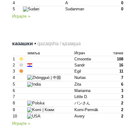
4
A
0
5
Sudanman
0
Играјте »
казашки •
qazaqsha / қазақша
земља
Играч
тачке
1
Cmoontie
108
2
Sandr
16
3
Egil
11
4
Nurtas
7
5
Zita
6
6
Marianna
3
7
Little D.
3
8
パンさん
2
9
Komi-Permäk
2
10
Avery
2
Играјте »