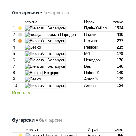
белоруски •
беларуская
земља
Играч
тачке
1
Пуцін-Хуйло
1524
2
Вадим
410
3
Шрына
237
4
Pepiček
215
5
Мб
179
6
Невядомы
176
7
Вакі
146
8
Robert K.
140
9
Antonín
129
10
Алена .
124
Играјте »
бугарски •
български
земља
Играч
тачке
1
Russia1
366