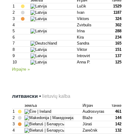
земља
Играч
тачке
1
Lučik
1529
2
Ivan
1187
3
Viktors
324
4
Zvirbulis
302
5
Irīna
288
6
Kira
234
7
Sandra
165
8
Viktor
151
9
Introvirt
137
10
Anna P.
125
Играјте »
литвански •
lietuvių kalba
земља
Играч
тачке
1
Audrosvyras
461
2
Blaže
144
3
Jūraś
142
4
Zarečnik
132