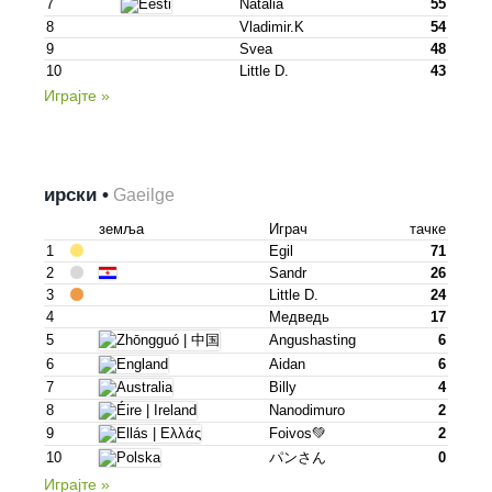
7
Natalia
55
8
Vladimir.k
54
9
Svea
48
10
Little D.
43
Играјте »
ирски •
Gaeilge
земља
Играч
тачке
1
Egil
71
2
Sandr
26
3
Little D.
24
4
Медведь
17
5
Angushasting
6
6
Aidan
6
7
Billy
4
8
Nanodimuro
2
9
Foivos💚
2
10
パンさん
0
Играјте »