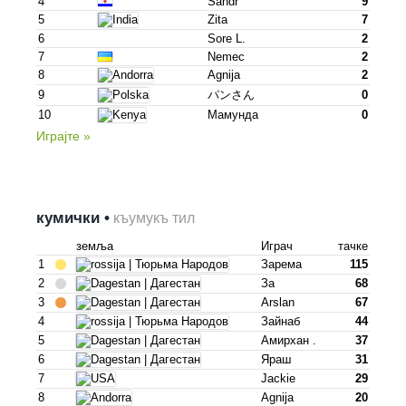
4
Sandr
9
5
Zita
7
6
Sore L.
2
7
Nemec
2
8
Agnija
2
9
パンさん
0
10
Мамунда
0
Играјте »
кумички •
къумукъ тил
земља
Играч
тачке
1
Зарема
115
2
За
68
3
Arslan
67
4
Зайнаб
44
5
Амирхан .
37
6
Яраш
31
7
Jackie
29
8
Agnija
20