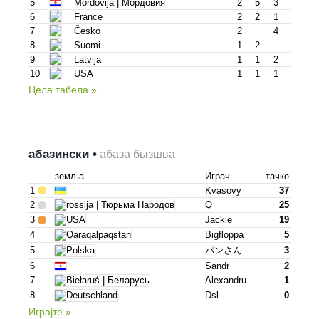
5
Mordovija | Мордовия
2
5
3
6
France
2
2
1
7
Česko
2
4
8
Suomi
1
2
9
Latvija
1
1
2
10
USA
1
1
1
Цела табела »
абазински •
абаза бызшва
земља
Играч
тачке
1
Kvasovy
37
2
Q
25
3
Jackie
19
4
Bigfloppa
5
5
パンさん
3
6
Sandr
2
7
Alexandru
1
8
Dsl
0
Играјте »