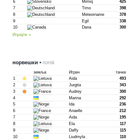
6
Mimiq
425
7
Timo
398
8
Meteorname
378
9
Egil
338
10
Dana
300
Играјте »
норвешки •
norsk
земља
Играч
тачке
1
Aida
493
2
Jurgita
343
3
Audrey
300
4
Marina
292
5
Ida
236
6
Anaelle
212
7
Aida
195
8
Ela
117
9
Daffy
115
10
Liudmyla .
110