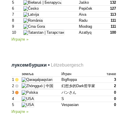
5
Jaśko
132
6
Pepiček
127
7
Aiva
113
8
Radu
111
9
Miodrag
111
10
Azatlyq
100
Играјте »
луксембуршки •
Lëtzebuergesch
земља
Играч
тачке
1
Bigfloppa
3
2
幻想乡的dark哲学家
2
3
パンさん
0
4
S
0
5
Vespasian
0
Играјте »