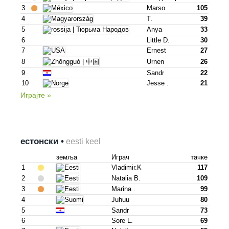
3
Marso
105
4
T.
39
5
Anya
33
6
Little D.
30
7
Ernest
27
8
Urnen
26
9
Sandr
22
10
Jesse .
21
Играјте »
естонски •
eesti keel
земља
Играч
тачке
1
Vladimir.k
117
2
Natalia B.
109
3
Marina .
99
4
Juhuu
80
5
Sandr
73
6
Sore L.
69