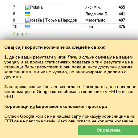
7
パンさん
455
8
Людмила Б.
441
9
Mercefanto
407
10
Lora
375
Играјте »
Овај сајт користи колачиће за следеће сврхе:
1.
да се ваши резултати у игри
Речи и слике
сачувају на вашем
португалски •
português
уређају и за приказ статистичких података о тим резутатима на
страници
Ваши резултати
; ови подаци нису доступни другим
земља
Играч
тачке
корисницима, ми их не чувамо, не анализирамо и делимо с
другима.
1
Sam
210
2
Erik
200
2.
за приказивање Гооглеових огласа. Погледајте доле наведене
3
Felipe
168
информације о Google колачићима за кориснике у ЕЕП и изван
ЕЕП.
4
Leninha
144
5
Mikeoxlong
103
Корисници
из
Европског економског простора
6
Медведь
100
7
Pula
90
Огласи Google који се на нашем сајту приказују корисницима из
ЕЕП се
не
персонализују. Иако ови огласи не користе колачиће
8
Elena G.
89
за персонализацију огласа, користе их за омогућавање
9
Hitler
69
Ок разумем.
ограничавања учесталости, збирно извештавање о огласима и
10
Xd
58
борбу против преваре и злоупотребе.