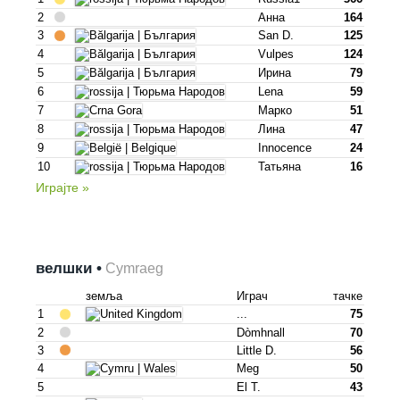
2
Анна
164
3
San D.
125
4
Vulpes
124
5
Ирина
79
6
Lena
59
7
Марко
51
8
Лина
47
9
Innocence
24
10
Татьяна
16
Играјте »
велшки •
Cymraeg
земља
Играч
тачке
1
...
75
2
Dòmhnall
70
3
Little D.
56
4
Meg
50
5
El T.
43