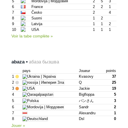
5
Mordovija | Мордовия
2
5
3
6
France
2
2
1
7
Česko
2
4
8
Suomi
1
2
9
Latvija
1
1
2
10
USA
1
1
1
Voir la tabe complète »
abaza •
абаза бызшва
pays
Joueur
points
1
Kvasovy
37
2
Q
25
3
Jackie
19
4
Bigfloppa
5
5
パンさん
3
6
Sandr
2
7
Alexandru
1
8
Dsl
0
Jouer »