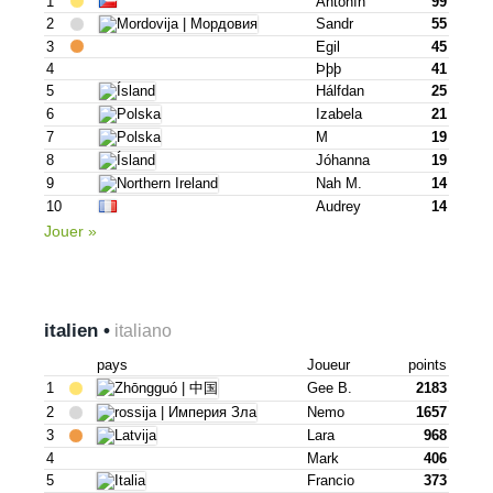
1
Antonín
99
2
Sandr
55
3
Egil
45
4
Þþþ
41
5
Hálfdan
25
6
Izabela
21
7
M
19
8
Jóhanna
19
9
Nah M.
14
10
Audrey
14
Jouer »
italien •
italiano
pays
Joueur
points
1
Gee B.
2183
2
Nemo
1657
3
Lara
968
4
Mark
406
5
Francio
373