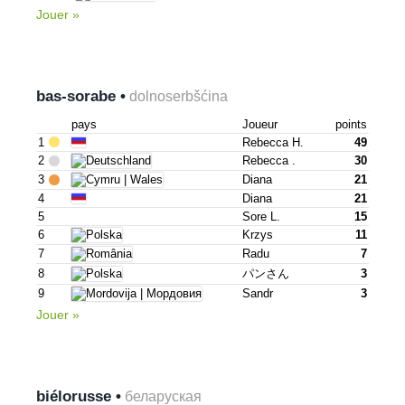
Jouer »
bas-sorabe •
dolnoserbšćina
pays
Joueur
points
1
Rebecca H.
49
2
Rebecca .
30
3
Diana
21
4
Diana
21
5
Sore L.
15
6
Krzys
11
7
Radu
7
8
パンさん
3
9
Sandr
3
Jouer »
biélorusse •
беларуская