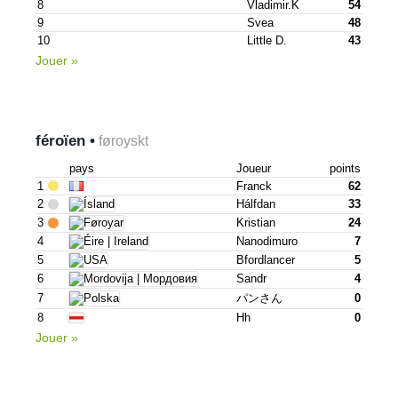
8
Vladimir.k
54
9
Svea
48
10
Little D.
43
Jouer »
féroïen •
føroyskt
pays
Joueur
points
1
Franck
62
2
Hálfdan
33
3
Kristian
24
4
Nanodimuro
7
5
Bfordlancer
5
6
Sandr
4
7
パンさん
0
8
Hh
0
Jouer »