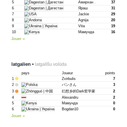
5
Амирхан .
37
6
Яраш
31
7
Jackie
29
8
Agnija
20
9
Vita
19
10
Мамунда
16
Jouer »
latgalien •
latgalīšu volūda
pays
Joueur
points
1
Zvirbulis
7
2
パンさん
3
3
幻想乡的dark哲学家
2
4
Alexandru
2
5
Мамунда
0
6
Bogdan10
0
Jouer »