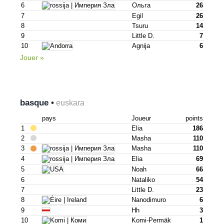
6
Ольга
26
7
Egil
26
8
Tsuru
14
9
Little D.
7
10
Agnija
6
Jouer »
basque •
euskara
pays
Joueur
points
1
Elia
186
2
Masha
110
3
Masha
110
4
Elia
69
5
Noah
66
6
Nataliko
54
7
Little D.
23
8
Nanodimuro
6
9
Hh
3
10
Komi-Permäk
1