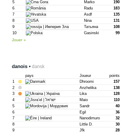
5
Marko
190
6
Radu
183
7
Asdf
135
8
Nina
131
9
Татьяна
108
10
Gasinski
99
Jouer »
danois •
dansk
pays
Joueur
points
1
Dhroomi
157
2
Anzhelika
138
3
Lika
128
4
Maio
110
5
Sandr
40
6
Egil
36
7
Nanodimuro
32
8
Little D.
30
9
Jfk
28