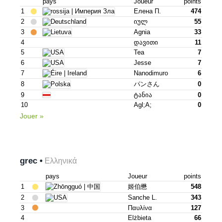
pays
Joueur
points
1
Елена П.
474
2
Იულ
55
3
Agnia
33
4
Დავითი
11
5
Tea
7
6
Jesse
7
7
Nanodimuro
6
8
パンさん
0
9
Ტანია
0
10
Agl;a;
0
Jouer »
grec •
Ελληνικά
pays
Joueur
points
1
姬伯懋
548
2
Sanche L.
343
3
Παυλίνα
127
4
Elżbieta
66