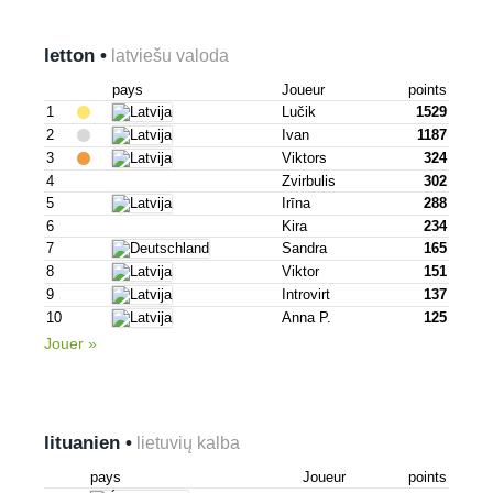
letton •
latviešu valoda
pays
Joueur
points
1
Lučik
1529
2
Ivan
1187
3
Viktors
324
4
Zvirbulis
302
5
Irīna
288
6
Kira
234
7
Sandra
165
8
Viktor
151
9
Introvirt
137
10
Anna P.
125
Jouer »
lituanien •
lietuvių kalba
pays
Joueur
points