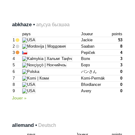
abkhaze •
аҧсуа бызшәа
pays
Joueur
points
1
Jackie
53
2
Saaban
8
3
Pepiček
4
4
Волк
3
5
Борз
3
6
パンさん
0
7
Komi-Permäk
0
8
Bfordlancer
0
9
Avery
0
Jouer »
allemand •
Deutsch
pays
Joueur
points