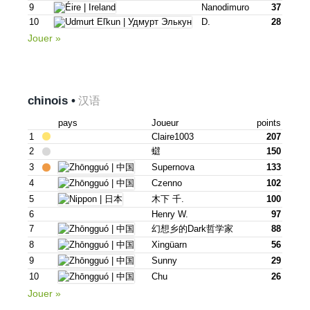
9
Nanodimuro
37
10
D.
28
Jouer »
chinois •
汉语
pays
Joueur
points
1
Claire1003
207
2
䗴
150
3
Supernova
133
4
Czenno
102
5
木下 千.
100
6
Henry W.
97
7
幻想乡的dark哲学家
88
8
Xingüarn
56
9
Sunny
29
10
Chu
26
Jouer »