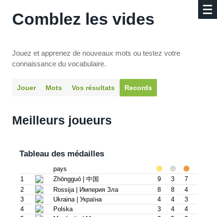
Comblez les vides
Jouez et apprenez de nouveaux mots ou testez votre
connaissance du vocabulaire.
Jouer
Mots
Vos résultats
Records
Meilleurs joueurs
Tableau des médailles
pays
1
Zhōngguó | 中国
9
3
7
2
Rossija | Империя Зла
8
8
4
3
Ukraina | Украïна
4
4
3
4
Polska
3
4
4