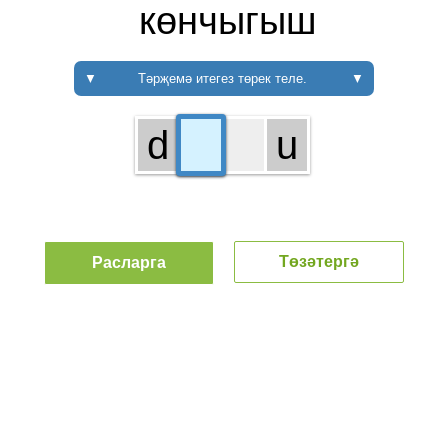
көнчыгыш
▼
Тәрҗемә итегез төрек теле.
▼