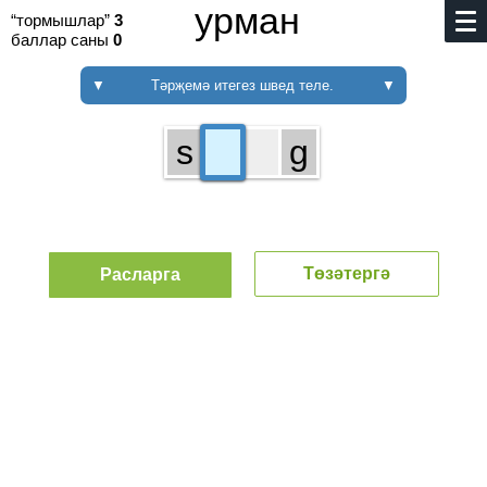
урман
“тормышлар”
3
баллар саны
0
▼
Тәрҗемә итегез швед теле.
▼