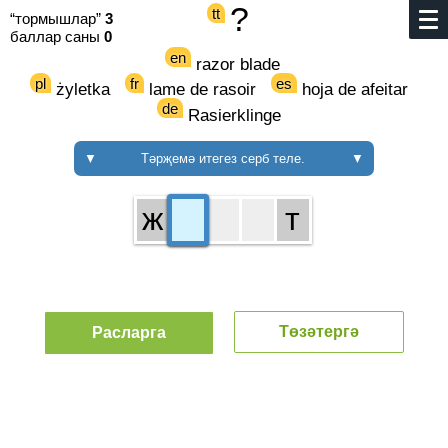
?
tt
“тормышлар”
3
баллар саны
0
en
razor blade
pl
fr
es
żyletka
lame de rasoir
hoja de afeitar
de
Rasierklinge
▼
Тәрҗемә итегез серб теле.
▼