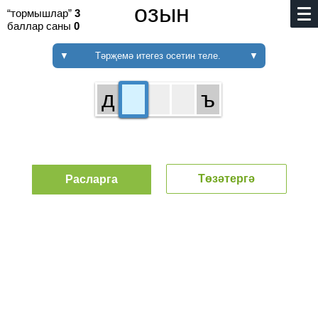
озын
“тормышлар”
3
баллар саны
0
▼
Тәрҗемә итегез осетин теле.
▼