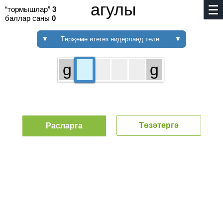
агулы
“тормышлар”
3
баллар саны
0
▼
Тәрҗемә итегез нидерланд теле.
▼