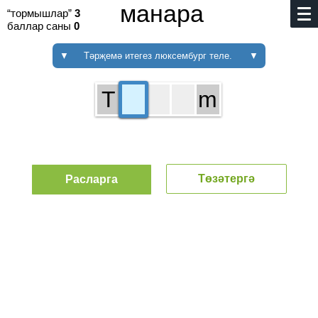
манара
“тормышлар”
3
баллар саны
0
▼
Тәрҗемә итегез люксембург теле.
▼