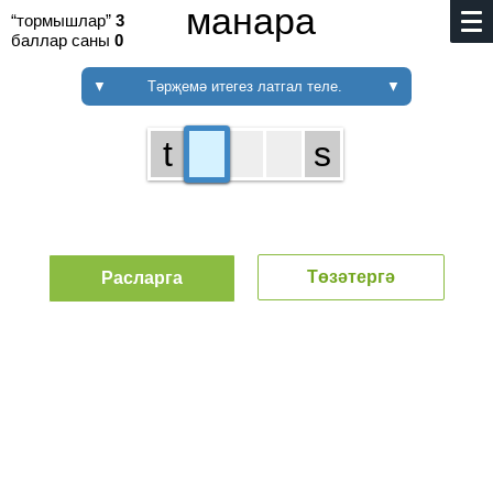
манара
“тормышлар”
3
баллар саны
0
▼
Тәрҗемә итегез латгал теле.
▼