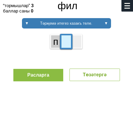
фил
“тормышлар”
3
баллар саны
0
▼
Тәрҗемә итегез казакъ теле.
▼