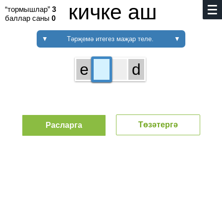
кичке аш
“тормышлар”
3
баллар саны
0
▼
Тәрҗемә итегез маҗар теле.
▼