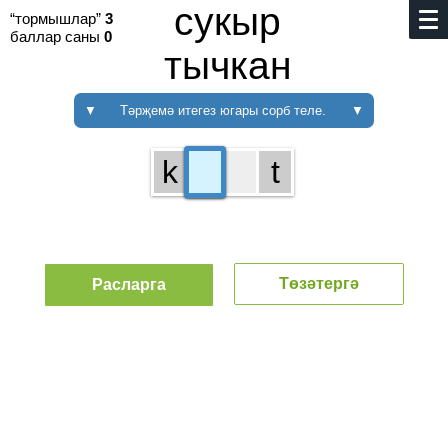
сукыр
“тормышлар”
3
баллар саны
0
тычкан
▼
Тәрҗемә итегез югары сорб теле.
▼