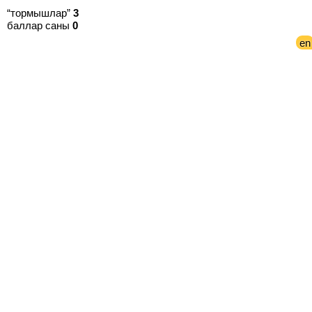
“тормышлар”
3
баллар саны
0
en