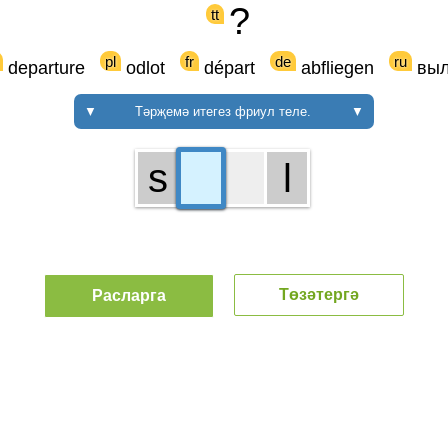
?
tt
pl
fr
de
ru
departure
odlot
départ
abfliegen
выл
▼
Тәрҗемә итегез фриул теле.
▼