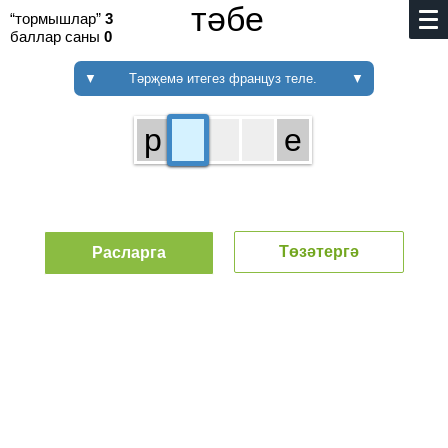
тәбе
“тормышлар”
3
баллар саны
0
▼
Тәрҗемә итегез француз теле.
▼