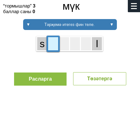
мүк
“тормышлар”
3
баллар саны
0
▼
Тәрҗемә итегез фин теле.
▼