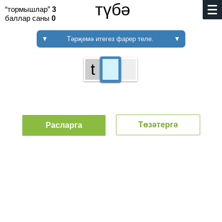
түбә
“тормышлар”
3
баллар саны
0
▼
Тәрҗемә итегез фарер теле.
▼