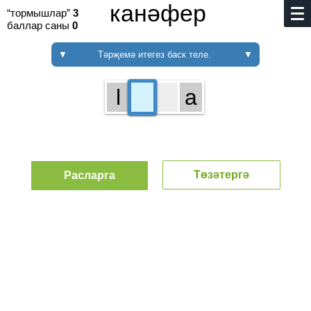
канәфер
“тормышлар”
3
баллар саны
0
▼
Тәрҗемә итегез баск теле.
▼