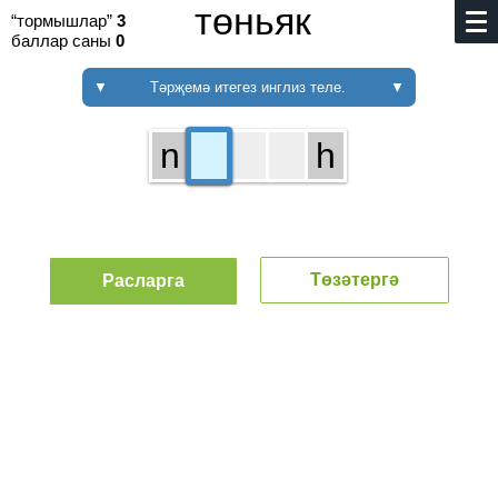
төньяк
“тормышлар”
3
баллар саны
0
▼
Тәрҗемә итегез инглиз теле.
▼