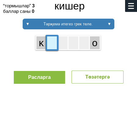
кишер
“тормышлар”
3
баллар саны
0
▼
Тәрҗемә итегез грек теле.
▼