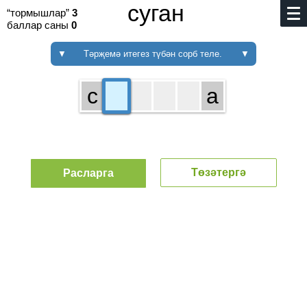
суган
“тормышлар”
3
баллар саны
0
▼
Тәрҗемә итегез түбән сорб теле.
▼