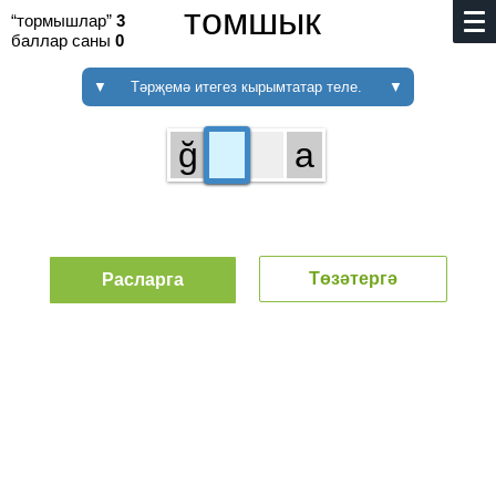
томшык
“тормышлар”
3
баллар саны
0
▼
Тәрҗемә итегез кырымтатар теле.
▼