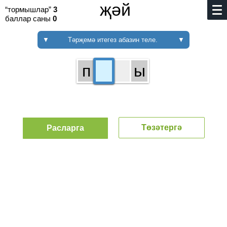
җәй
“тормышлар”
3
баллар саны
0
▼
Тәрҗемә итегез абазин теле.
▼