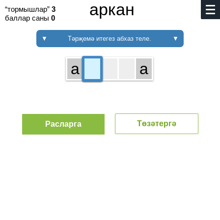
аркан
“тормышлар”
3
баллар саны
0
▼
Тәрҗемә итегез абхаз теле.
▼