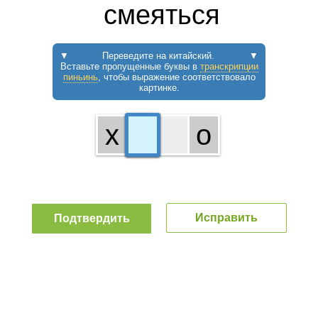
смеяться
▼
Переведите на китайский.
▼
Вставьте пропущенные буквы в
транскрипции
пиньинь
, чтобы выражение соответствовало
картинке.