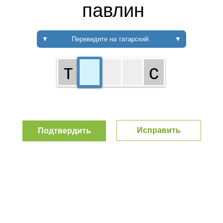
павлин
▼
Переведите на татарский.
▼