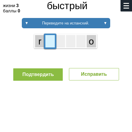
быстрый
жизни
3
баллы
0
▼
Переведите на испанский.
▼