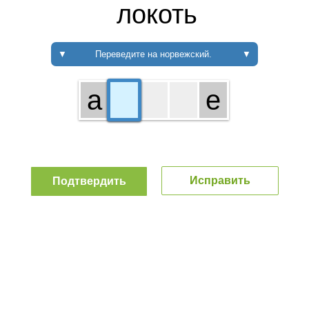
локоть
▼
Переведите на норвежский.
▼