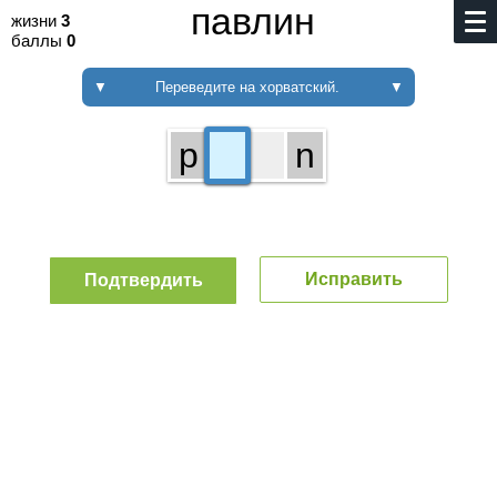
павлин
жизни
3
баллы
0
▼
Переведите на хорватский.
▼